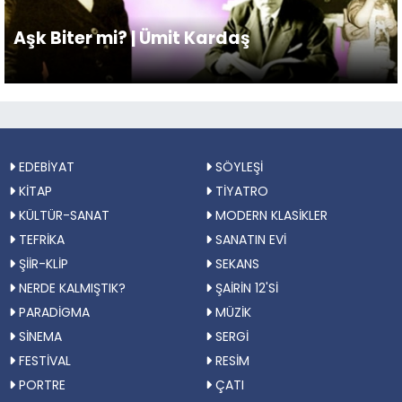
Aşk Biter mi? | Ümit Kardaş
EDEBİYAT
SÖYLEŞİ
KİTAP
TİYATRO
KÜLTÜR-SANAT
MODERN KLASİKLER
TEFRİKA
SANATIN EVİ
ŞİİR-KLİP
SEKANS
NERDE KALMIŞTIK?
ŞAİRİN 12'Sİ
PARADİGMA
MÜZİK
SİNEMA
SERGİ
FESTİVAL
RESİM
PORTRE
ÇATI