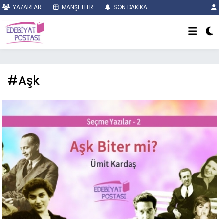
YAZARLAR
MANŞETLER
SON DAKİKA
#Aşk