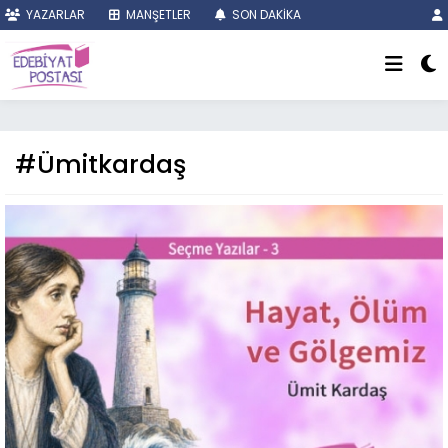
YAZARLAR
MANŞETLER
SON DAKİKA
#Ümitkardaş