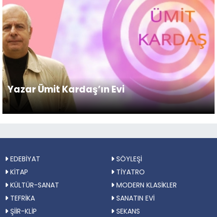
Yazar Ümit Kardaş’ın Evi
EDEBİYAT
SÖYLEŞİ
KİTAP
TİYATRO
KÜLTÜR-SANAT
MODERN KLASİKLER
TEFRİKA
SANATIN EVİ
ŞİİR-KLİP
SEKANS