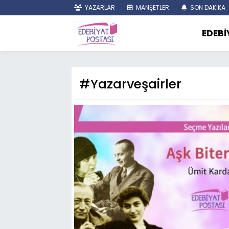
YAZARLAR
MANŞETLER
SON DAKİKA
EDEBİ
#Yazarveşairler