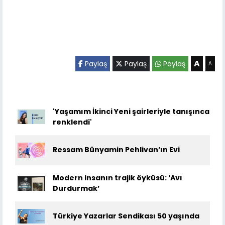
A
Paylaş
Paylaş
Paylaş
A
'Yaşamım İkinci Yeni şairleriyle tanışınca
renklendi'
Ressam Bünyamin Pehlivan’ın Evi
Modern insanın trajik öyküsü: ‘Avı
Durdurmak’
Türkiye Yazarlar Sendikası 50 yaşında