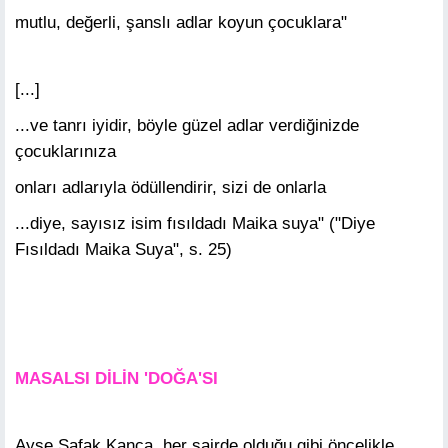
mutlu, değerli, şanslı adlar koyun çocuklara"
[...]
...ve tanrı iyidir, böyle güzel adlar verdiğinizde
çocuklarınıza
onları adlarıyla ödüllendirir, sizi de onlarla
...diye, sayısız isim fısıldadı Maika suya" ("Diye
Fısıldadı Maika Suya", s. 25)
MASALSI DİLİN 'DOĞA'SI
Ayşe Şafak Kanca, her şairde olduğu gibi öncelikle