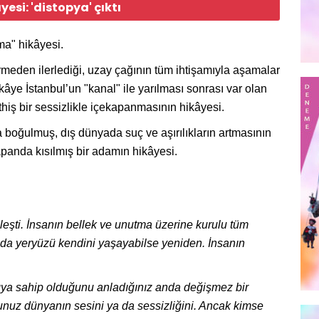
esi: 'distopya' çıktı
ma" hikâyesi.
meden ilerlediği, uzay çağının tüm ihtişamıyla aşamalar
kâye İstanbul’un "kanal" ile yarılması sonrası var olan
üthiş bir sessizlikle içekapanmasının hikâyesi.
a boğulmuş, dış dünyada suç ve aşırılıkların artmasının
panda kısılmış bir adamın hikâyesi.
zleşti. İnsanın bellek ve unutma üzerine kurulu tüm
sa da yeryüzü kendini yaşayabilse yeniden. İnsanın
ıya sahip olduğunu anladığınız anda değişmez bir
unuz dünyanın sesini ya da sessizliğini. Ancak kimse