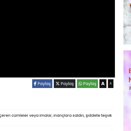
A
Paylaş
Paylaş
Paylaş
A
eren cümleler veya imalar, inançlara saldırı, şiddete teşvik