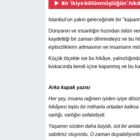
Bir 'ikiye bölünmüşlüğün' hikây
İstanbul'un yakın geleceğinde bir "kapan
Dünyanın ve insanlığın hızından ödün ver
kaydettiği bir zaman dilimindeyiz ve bu hi
eşitsizliklerin artmasının ve insanların m
Küçük ölçekte ise bu hikâye, yalnızlığınd
kıskacında kendi içine kapanmış ve bu ka
Arka kapak yazısı
Her şey, insana rağmen iyiden iyiye dilsi
hikâyesi toplu bir intiharla ortadan kalk
varlığı, varlığın sefaletiydi.
Yaşamın sizden daha büyük, üst bir anlat
sabitiniz oluyordu. O zaman duyabiliyord