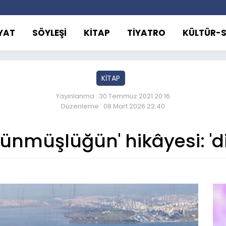
YAT
SÖYLEŞİ
KİTAP
TİYATRO
KÜLTÜR-
KİTAP
Yayınlanma : 30 Temmuz 2021 20:16
Düzenleme : 08 Mart 2026 22:40
ölünmüşlüğün' hikâyesi: 'di