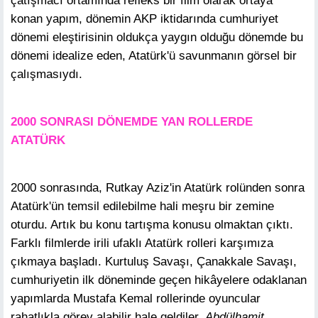
çatışmacı ortamında refleks bir film olarak ortaya
konan yapım, dönemin AKP iktidarında cumhuriyet
dönemi eleştirisinin oldukça yaygın olduğu dönemde bu
dönemi idealize eden, Atatürk'ü savunmanın görsel bir
çalışmasıydı.
2000 SONRASI DÖNEMDE YAN ROLLERDE
ATATÜRK
2000 sonrasında, Rutkay Aziz'in Atatürk rolünden sonra
Atatürk'ün temsil edilebilme hali meşru bir zemine
oturdu. Artık bu konu tartışma konusu olmaktan çıktı.
Farklı filmlerde irili ufaklı Atatürk rolleri karşımıza
çıkmaya başladı. Kurtuluş Savaşı, Çanakkale Savaşı,
cumhuriyetin ilk döneminde geçen hikâyelere odaklanan
yapımlarda Mustafa Kemal rollerinde oyuncular
rahatlıkla görev alabilir hale geldiler.
Abdülhamit