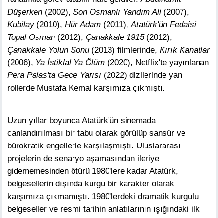
Düşerken
(2002),
Son Osmanlı Yandım Ali
(2007),
Kubilay
(2010),
Hür Adam
(2011),
Atatürk'ün Fedaisi
Topal Osman
(2012),
Çanakkale 1915
(2012),
Çanakkale Yolun Sonu
(2013) filmlerinde,
Kırık Kanatlar
(2006),
Ya İstiklal Ya Ölüm
(2020), Netflix'te yayınlanan
Pera Palas'ta Gece Yarısı
(2022) dizilerinde yan
rollerde Mustafa Kemal karşımıza çıkmıştı.
Uzun yıllar boyunca Atatürk'ün sinemada
canlandırılması bir tabu olarak görülüp sansür ve
bürokratik engellerle karşılaşmıştı. Uluslararası
projelerin de senaryo aşamasından ileriye
gidememesinden ötürü 1980'lere kadar Atatürk,
belgesellerin dışında kurgu bir karakter olarak
karşımıza çıkmamıştı. 1980'lerdeki dramatik kurgulu
belgeseller ve resmi tarihin anlatılarının ışığındaki ilk