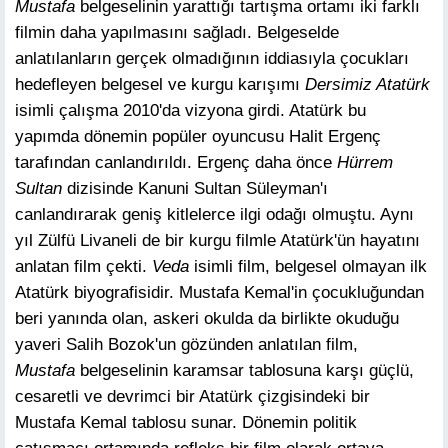
Mustafa
belgeselinin yarattığı tartışma ortamı iki farklı
filmin daha yapılmasını sağladı. Belgeselde
anlatılanların gerçek olmadığının iddiasıyla çocukları
hedefleyen belgesel ve kurgu karışımı
Dersimiz Atatürk
isimli çalışma 2010'da vizyona girdi. Atatürk bu
yapımda dönemin popüler oyuncusu Halit Ergenç
tarafından canlandırıldı. Ergenç daha önce
Hürrem
Sultan
dizisinde Kanuni Sultan Süleyman'ı
canlandırarak geniş kitlelerce ilgi odağı olmuştu. Aynı
yıl Zülfü Livaneli de bir kurgu filmle Atatürk'ün hayatını
anlatan film çekti.
Veda
isimli film, belgesel olmayan ilk
Atatürk biyografisidir. Mustafa Kemal'in çocukluğundan
beri yanında olan, askeri okulda da birlikte okuduğu
yaveri Salih Bozok'un gözünden anlatılan film,
Mustafa
belgeselinin karamsar tablosuna karşı güçlü,
cesaretli ve devrimci bir Atatürk çizgisindeki bir
Mustafa Kemal tablosu sunar. Dönemin politik