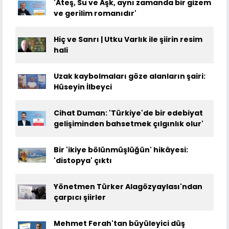
'Ateş, Su ve Aşk, aynı zamanda bir gizem
ve gerilim romanıdır'
Hiç ve Sanrı | Utku Varlık ile şiirin resim
hali
Uzak kaybolmaları göze alanların şairi:
Hüseyin İlbeyci
Cihat Duman: 'Türkiye'de bir edebiyat
gelişiminden bahsetmek çılgınlık olur'
Bir 'ikiye bölünmüşlüğün' hikâyesi:
'distopya' çıktı
Yönetmen Türker Alagözyaylası'ndan
çarpıcı şiirler
Mehmet Ferah'tan büyüleyici düş