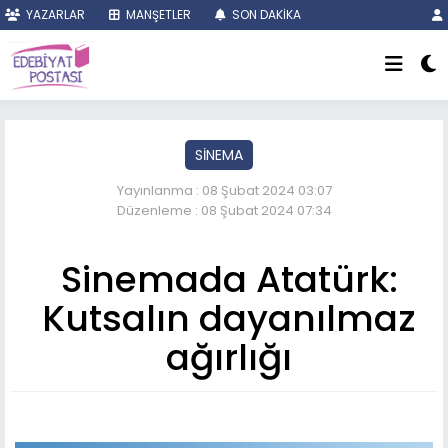
YAZARLAR
MANŞETLER
SON DAKİKA
SİNEMA
Yayınlanma : 08 Şubat 2024 03:07
Düzenleme : 08 Şubat 2024 07:34
Sinemada Atatürk:
Kutsalın dayanılmaz
ağırlığı