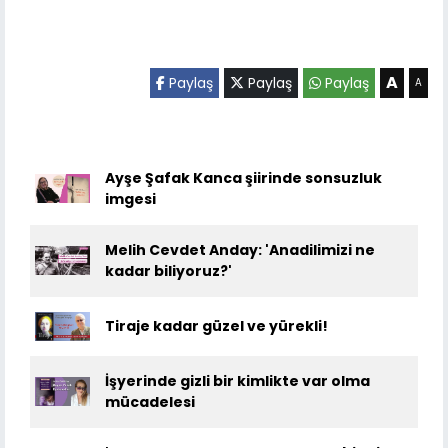
A
Paylaş
Paylaş
Paylaş
A
Ayşe Şafak Kanca şiirinde sonsuzluk
imgesi
Melih Cevdet Anday: 'Anadilimizi ne
kadar biliyoruz?'
Tiraje kadar güzel ve yürekli!
İşyerinde gizli bir kimlikte var olma
mücadelesi