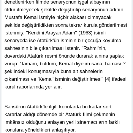
denetlenirken filmde senaryonun işgal albayının
öldürülmeyecek şekilde değiştirilip senaryonun adının
Mustafa Kemal ismiyle hiçbir alakası olmayacak
şekilde değiştirildikten sonra tekrar kurula gönderilmesi
istenmiş. "Kendini Arayan Adam" (1963) isimli
senaryoda ise Atatürk'ün isminin bir çocuğa koyulma
sahnesinin bile çıkarılması istenir. "Rahmi'nin,
duvardaki Atatürk resmi önünde durarak alnına şaplak
vurup: 'Tamam, buldum, Kemal diyelim sana; ha nasıl?'
şeklindeki konuşmasıyla buna ait sahnelerin
çıkarılması ve 'Kemal' isminin değiştirilmesi" [4] ifadesi
kurul raporlarında yer alır.
Sansürün Atatürk'le ilgili konularda bu kadar sert
kararlar aldığı dönemde bir Atatürk filmi çekmenin
imkânsız olduğunu anlayan yerli sinemacıların farklı
konulara yöneldikleri anlaşılıyor.