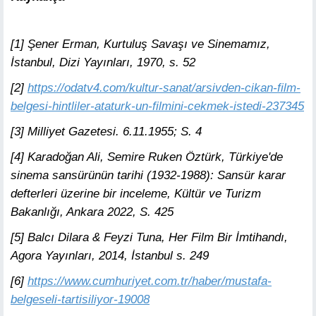
[1] Şener Erman, Kurtuluş Savaşı ve Sinemamız,
İstanbul, Dizi Yayınları, 1970, s. 52
[2]
https://odatv4.com/kultur-sanat/arsivden-cikan-film-
belgesi-hintliler-ataturk-un-filmini-cekmek-istedi-237345
[3] Milliyet Gazetesi. 6.11.1955; S. 4
[4] Karadoğan Ali, Semire Ruken Öztürk, Türkiye'de
sinema sansürünün tarihi (1932-1988): Sansür karar
defterleri üzerine bir inceleme, Kültür ve Turizm
Bakanlığı, Ankara 2022, S. 425
[5] Balcı Dilara & Feyzi Tuna, Her Film Bir İmtihandı,
Agora Yayınları, 2014, İstanbul s. 249
[6]
https://www.cumhuriyet.com.tr/haber/mustafa-
belgeseli-tartisiliyor-19008