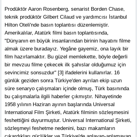
Prodüktör Aaron Rosenberg, senarist Borden Chase,
teknik prodüktör Gilbert Cilaud ve yardımcısı İstanbul
Hilton Oteli'nde basın toplantısı düzenlemiştir.
Amerikalılar, Atatürk filmi basın toplantısında,
"Dünyanın en büyük insanlarından birinin hayatını filme
almak üzere buradayız. Yegâne gayemiz, ona layık bir
film hazırlamaktır. Bu güzel memlekette, böyle değerli
bir mevzuu filme çekecek ilk şahıslar olduğumuz için
sevincimiz sonsuzdur" [3] ifadelerini kullanırlar. 16
günlük geziden sonra Türkiye'den ayrılan ekip uzun
süre senaryo çalışmaları içinde olmuş, Türk basınında
bu çalışmalarla ilgili haberler çıkmıştır. Nihayetinde
1958 yılının Haziran ayının başlarında Universal
International Film Şirketi, Atatürk filminin sözleşmesini
feshettiğini duyurmuştur. Universal International Şirketi,
sözleşmeyi feshetme nedenini, bazı makamların
çıkardıkları güçlükler ve Türkiye'de anlayan-anlamayan